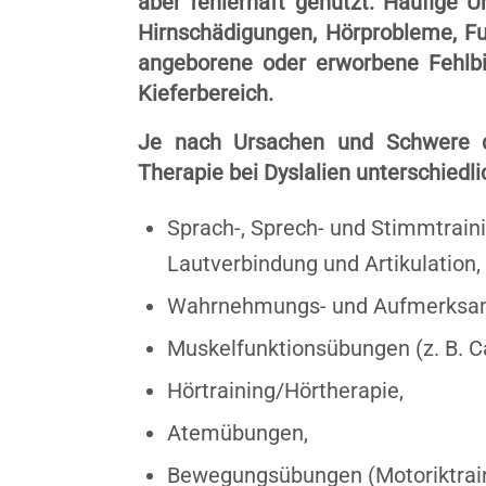
aber fehlerhaft genutzt. Häufige Ur
Hirnschädigungen, Hörprobleme, F
angeborene oder erworbene Fehlb
Kieferbereich.
Je nach Ursachen und Schwere de
Therapie bei Dyslalien unterschiedl
Sprach-, Sprech- und Stimmtrain
Lautverbindung und Artikulation,
Wahrnehmungs- und Aufmerksam
Muskelfunktionsübungen (z. B. Ca
Hörtraining/Hörtherapie,
Atemübungen,
Bewegungsübungen (Motoriktraini