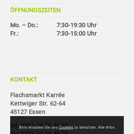
ÖFFNUNGSZEITEN
Mo. – Do.:
7:30-19:30 Uhr
Fr.:
7:30-15:00 Uhr
KONTAKT
Flachsmarkt Karrée
Kettwiger Str. 62-64
45127 Essen
tel.
0201-74 78 46 46
Bitte erlauben Sie uns
Cookies
zu benutzen. Alle Infos
fax 0201-74 78 46 76