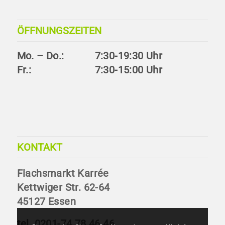
ÖFFNUNGSZEITEN
Mo. – Do.:
7:30-19:30 Uhr
Fr.:
7:30-15:00 Uhr
KONTAKT
Flachsmarkt Karrée
Kettwiger Str. 62-64
45127 Essen
tel.
0201-74 78 46 46