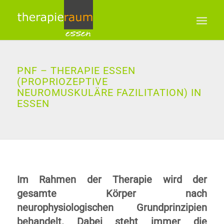
PNF – THERAPIE ESSEN
(PRO­PRIO­ZEP­TIVE
­NEURO­­MUS­KULÄ­RE FAZI­LI­TA­TI­ON) IN
ESSEN
Im Rahmen der Therapie wird der
gesamte Körper nach
neurophysiologischen Grundprinzipien
behandelt. Dabei steht immer die